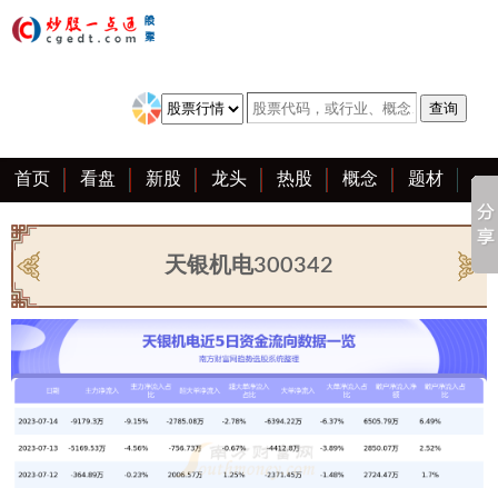
首页
看盘
新股
龙头
热股
概念
题材
亮点
创业板
资料
复盘
区块链
大全
天银机电300342