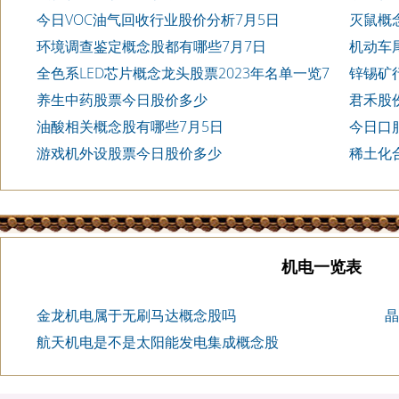
今日VOC油气回收行业股价分析7月5日
灭鼠概念
环境调查鉴定概念股都有哪些7月7日
机动车
全色系LED芯片概念龙头股票2023年名单一览7
锌锡矿
月7日
养生中药股票今日股价多少
君禾股份
油酸相关概念股有哪些7月5日
今日口
月6日
游戏机外设股票今日股价多少
稀土化
机电一览表
金龙机电属于无刷马达概念股吗
晶
航天机电是不是太阳能发电集成概念股