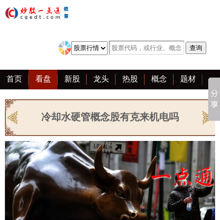
首页
看盘
新股
龙头
热股
概念
题材
亮点
创业板
资料
复盘
区块链
大全
冷却水硬管概念股有克来机电吗