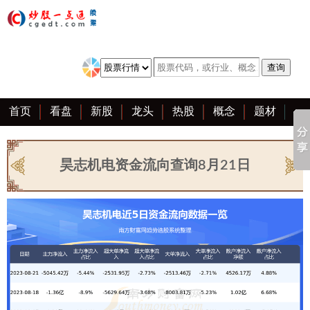
首页
看盘
新股
龙头
热股
概念
题材
亮点
创业板
资料
复盘
区块链
大全
昊志机电资金流向查询8月21日