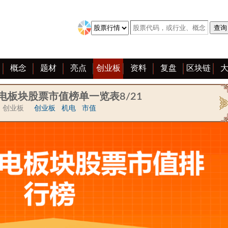
概念
题材
亮点
创业板
资料
复盘
区块链
电板块股票市值榜单一览表8/21
创业板
创业板
机电
市值