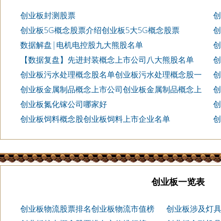
创业板封测股票
创
创业板5G概念股票介绍创业板5大5G概念股票
创
市
数据解盘|电机电控股九大熊股名单
创
名单
【数据复盘】先进封装概念上市公司八大熊股名单
创
值
创业板污水处理概念股名单创业板污水处理概念股一
创
览
创业板金属制品概念上市公司创业板金属制品概念上
创
市公司有哪些
202
创业板氮化镓公司哪家好
创
排
创业板饲料概念股创业板饲料上市企业名单
创
8/4
创业板一览表
创业板物流股票排名创业板物流市值榜
创业板涉及灯具