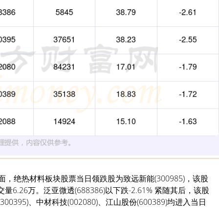
方面，绝热材料板块股票当日领跌股为致远新能(300985)，该股
交量6.26万。泛亚微透(688386)以下跌-2.61% 紧随其后，该股
0395)、中材科技(002080)、江山股份(600389)均进入当日