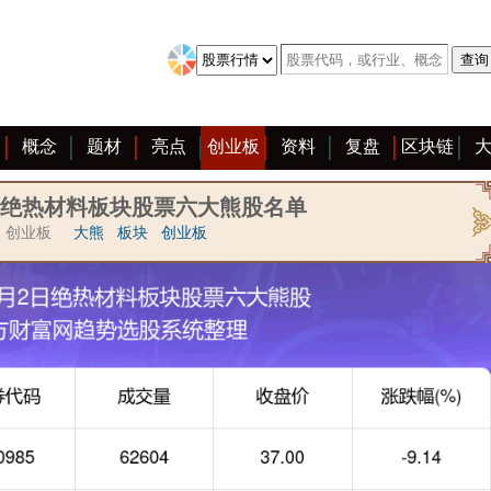
概念
题材
亮点
创业板
资料
复盘
区块链
|绝热材料板块股票六大熊股名单
创业板
大熊
板块
创业板