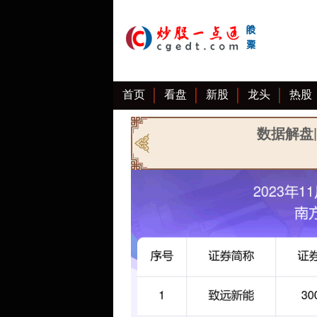
首页
看盘
新股
龙头
热股
数据解盘