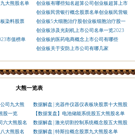
票九大熊股名单
创业板有哪些知名超算公司创业板超算上市
公司
创业板民营银行概念股票名单创业板民营银
行概念股票一览表
业板染料股票
创业板5大细胞治疗股创业板细胞治疗股一
览
家
创业板涉及光刻机上市公司名单一览2023
23市值榜单
创业板的医药电商概念上市公司有哪些
创业板关于安防上市公司有哪几家
大熊一览表
市公司九大熊
数据解盘|光器件仪器仪表板块股票十大熊股
熊股一览
【数据复盘】电池储能系统股五大熊股名单
司六大熊股名
数据解盘|激光切割控制系统概念股五大熊股
名单
票八大熊股名
数据解盘|特斯拉概念股票九大熊股名单