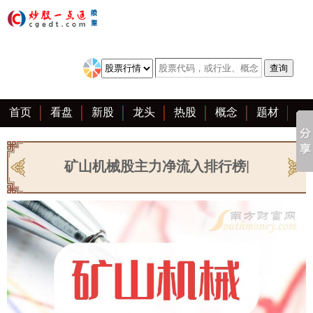
首页
看盘
新股
龙头
热股
概念
题材
亮点
创业板
资料
复盘
区块链
大全
矿山机械股主力净流入排行榜|