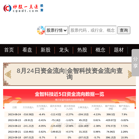
首页
看盘
新股
龙头
热股
概念
题材
亮点
创业板
资料
复盘
区块链
大全
8月24日资金流向|金智科技资金流向查
询