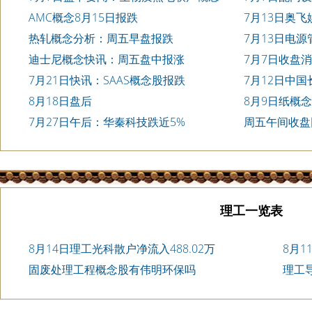
报涨
AMC概念8月15日报跌
7月13日奥飞
热轧概念分析：周五早盘报跌
7月13日电
6.3%
迪士尼概念快讯：周五盘中报涨
7月7日收盘消
7月21日快讯：SAAS概念股报跌
7月12日中
8月18日盘后
8月9日纸概
7月27日午后：华秦科技跌近5%
周五午间收盘
10%
理工一览表
8月14日理工光科散户净流入488.02万
8月1
固废处理工程概念股有伟明环保吗
理工