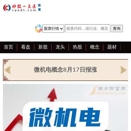
首页
看盘
新股
龙头
热股
概念
题材
亮点
创业板
资料
复盘
区块链
大全
微机电概念8月17日报涨