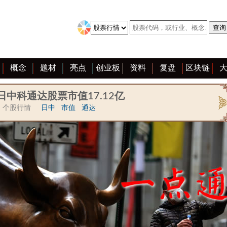
概念
题材
亮点
创业板
资料
复盘
区块链
日中科通达股票市值17.12亿
个股行情
日中
市值
通达