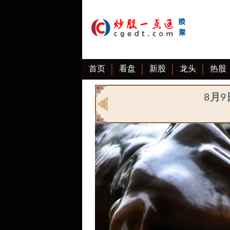
首页
看盘
新股
龙头
热股
8月9