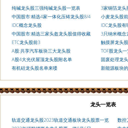
纯碱龙头股三强纯碱龙头股一览表
3家铜箔龙头
中国股市:精选4家一体化压铸龙头股8/4
小麦龙头股前
IDC概念龙头股
IDC龙头股
中国股市:精选三家头盔龙头股值得收藏
3只纳米概念
ETC龙头股前3
触摸屏龙头股
A股:共享汽车板块三大龙头股
TOF股龙头
A股4大光伏屋顶龙头股附名单
固废处理龙头
有机硅龙头股名单来喽
新能源板块
龙头一览表
轨道交通龙头股2023轨道交通板块龙头股票一览
数控