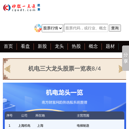
首页
看盘
新股
龙头
热股
概念
题材
亮点
创业板
资料
复盘
区块链
大全
机电三大龙头股票一览表8/4