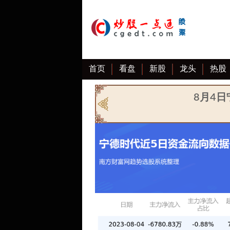
首页
看盘
新股
龙头
热股
8月4日