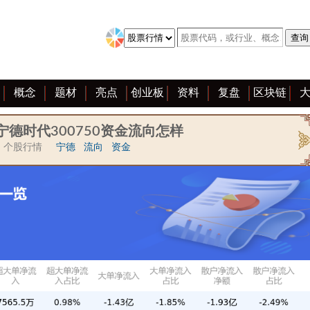
概念
题材
亮点
创业板
资料
复盘
区块链
宁德时代300750资金流向怎样
个股行情
宁德
流向
资金