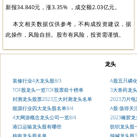
新报34.840元，涨3.35% ，成交额2.03亿元。
本文相关数据仅供参考，不构成投资建议，据
此操作，风险自担。股市有风险，投资需谨慎。
龙头
装修行业4大龙头股8/3
A股五只磷
TOF股龙头一览TOF股票前十榜单
3大兽药龙
封测龙头股票2023三大封测龙头名单
2023刀片
能源行业四大龙头股名单8/4
A股:值得关
4大网游概念龙头公司一览8/4
2023橡胶
港口运输龙头股有哪些
纺织龙头股一
核电龙头股名单
纯碱龙头股