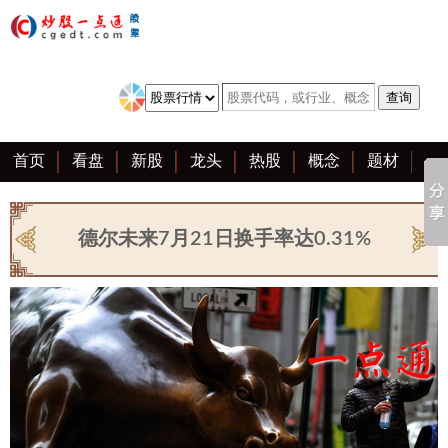
首页
看盘
新股
龙头
热股
概念
题材
亮点
创业板
资料
复盘
区块链
大全
德尔未来7月21日换手率达0.31%