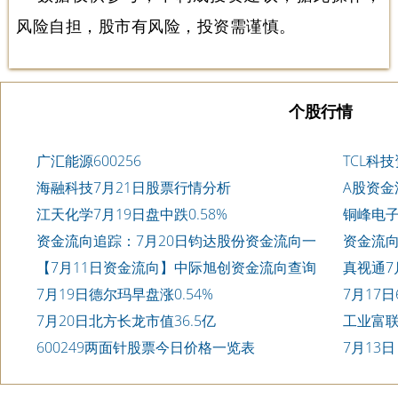
风险自担，股市有风险，投资需谨慎。
个股行情
广汇能源600256
TCL科
海融科技7月21日股票行情分析
A股资金
询
江天化学7月19日盘中跌0.58%
铜峰电子6
资金流向追踪：7月20日钧达股份资金流向一
资金流向
览表
查询
【7月11日资金流向】中际旭创资金流向查询
真视通7月
7月19日德尔玛早盘涨0.54%
7月17
7月20日北方长龙市值36.5亿
工业富联
600249两面针股票今日价格一览表
7月13