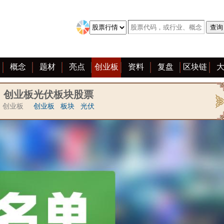
概念
题材
亮点
创业板
资料
复盘
区块链
创业板光伏板块股票
创业板
创业板
板块
光伏