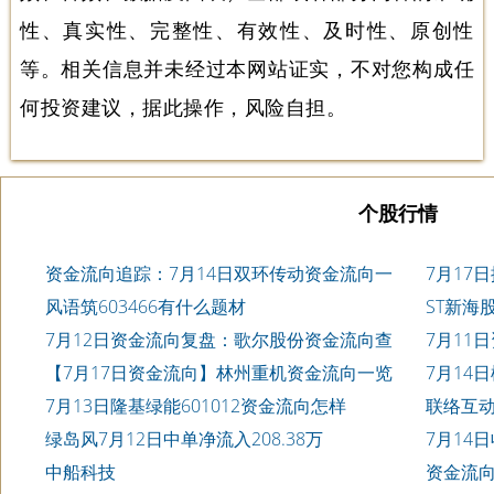
性、真实性、完整性、有效性、及时性、原创性
等。相关信息并未经过本网站证实，不对您构成任
何投资建议，据此操作，风险自担。
个股行情
资金流向追踪：7月14日双环传动资金流向一
7月17
览表
风语筑603466有什么题材
ST新海
7月12日资金流向复盘：歌尔股份资金流向查
7月11
询
表
【7月17日资金流向】林州重机资金流向一览
7月14日
表
7月13日隆基绿能601012资金流向怎样
联络互动
绿岛风7月12日中单净流入208.38万
7月14
中船科技
资金流向