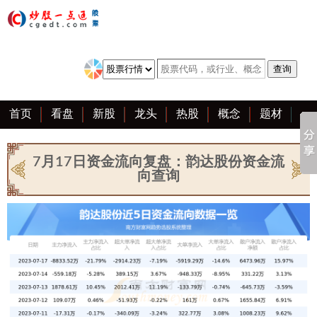
首页
看盘
新股
龙头
热股
概念
题材
亮点
创业板
资料
复盘
区块链
大全
7月17日资金流向复盘：韵达股份资金流
向查询