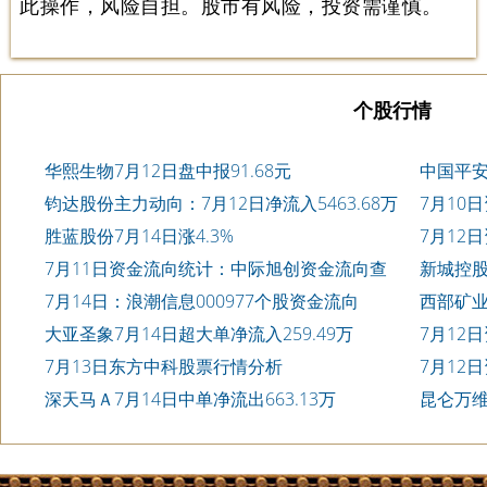
此操作，风险自担。股市有风险，投资需谨慎。
个股行情
华熙生物7月12日盘中报91.68元
中国平安6
钧达股份主力动向：7月12日净流入5463.68万
7月10
元
表
胜蓝股份7月14日涨4.3%
7月12
表
7月11日资金流向统计：中际旭创资金流向查
新城控股
询
元
7月14日：浪潮信息000977个股资金流向
西部矿业
大亚圣象7月14日超大单净流入259.49万
7月12
7月13日东方中科股票行情分析
7月12
询
深天马Ａ7月14日中单净流出663.13万
昆仑万维3