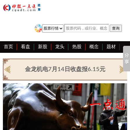
首页
看盘
新股
龙头
热股
概念
题材
亮点
创业板
资料
复盘
区块链
大全
金龙机电7月14日收盘报6.15元